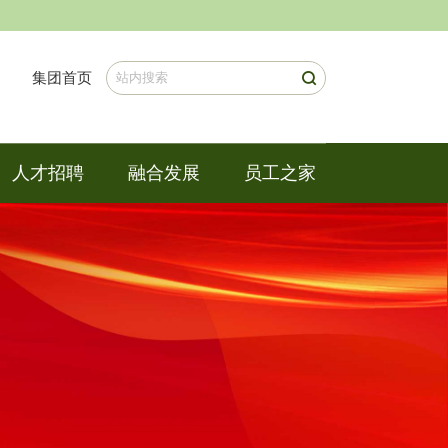
集团首页
人才招聘
融合发展
员工之家