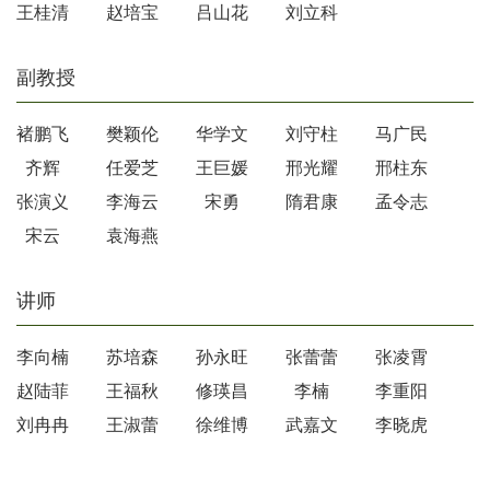
王桂清
赵培宝
吕山花
刘立科
副教授
褚鹏飞
樊颖伦
华学文
刘守柱
马广民
齐辉
任爱芝
王巨媛
邢光耀
邢柱东
张演义
李海云
宋勇
隋君康
孟令志
宋云
袁海燕
讲师
李向楠
苏培森
孙永旺
张蕾蕾
张凌霄
赵陆菲
王福秋
修瑛昌
李楠
李重阳
刘冉冉
王淑蕾
徐维博
武嘉文
李晓虎