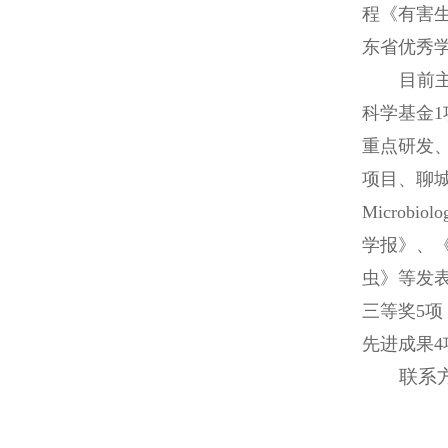
程《有害
东省优秀
目前
科学基金1
重点研发
项目、聊城市科技
Microbiol
学报》、
虫》等发表
三等奖5项
先进成果4
联系