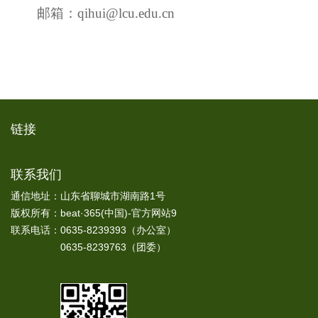
邮箱：qihui@lcu.edu.cn
链接
联系我们
通信地址：山东省聊城市湖南路1号
版权所有：beat·365(中国)-官方网站9
联系电话：0635-8239393（办公室）
0635-8239763（团委）