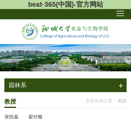
beat·365(中国)-官方网站
园林系
教授
您所在的位置：
教授
张恒嘉
翟付顺