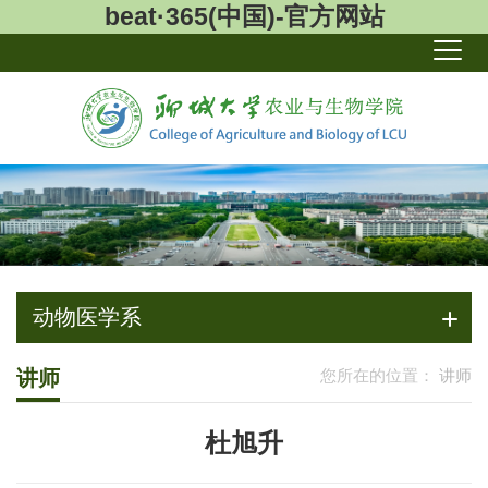
beat·365(中国)-官方网站
动物医学系
讲师
您所在的位置：
讲师
杜旭升