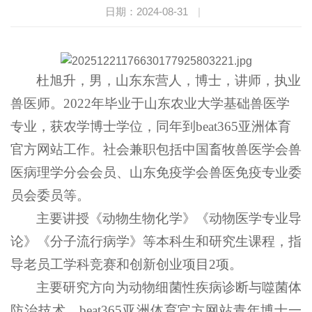
日期：2024-08-31
|
杜旭升，男，山东东营人，博士，讲师，执业
兽医师。2022年毕业于山东农业大学基础兽医学
专业，获农学博士学位，同年到beat365亚洲体育
官方网站工作。社会兼职包括中国畜牧兽医学会兽
医病理学分会会员、山东免疫学会兽医免疫专业委
员会委员等。
主要讲授《动物生物化学》《动物医学专业导
论》《分子流行病学》等本科生和研究生课程，指
导老员工学科竞赛和创新创业项目2项。
主要研究方向为动物细菌性疾病诊断与噬菌体
防治技术。beat365亚洲体育官方网站青年博士一