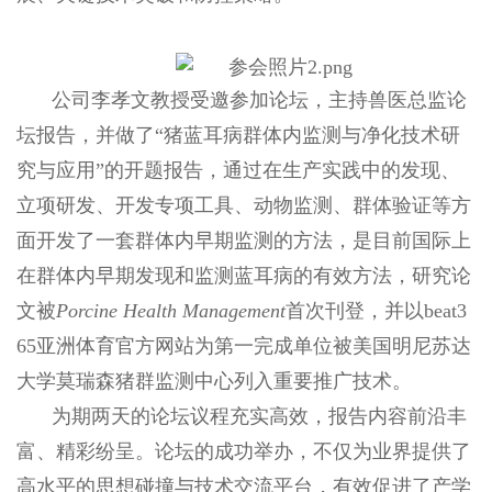
公司李孝文教授受邀参加论坛，主持兽医总监论
坛报告，并做了“猪蓝耳病群体内监测与净化技术研
究与应用”的开题报告，通过在生产实践中的发现、
立项研发、开发专项工具、动物监测、群体验证等方
面开发了一套群体内早期监测的方法，是目前国际上
在群体内早期发现和监测蓝耳病的有效方法，研究论
文被
Porcine Health Management
首次刊登，并以beat3
65亚洲体育官方网站为第一完成单位被美国明尼苏达
大学莫瑞森猪群监测中心列入重要推广技术。
为期两
天的论坛议程充实高效，报告内容前沿丰
富、精彩纷呈。论坛的成功举办，不仅为业界提供了
高水平的思想碰撞与技术交流平台，有效促进了产学