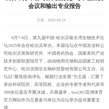
会议和输出专业报告
日期：2025-08-14
|
8月7-8日，第九届中国·哈尔滨银水湾生物技术论
坛2025年会在哈尔滨举办。本届论坛在中国农业科公
司哈尔滨兽医研究所、中国兽药协会、国家兽药产业
技术创新联盟指导下，由动物用生物制品国家工程研
究中心、哈尔滨国生生物科技股份有限公司主办。论
坛以“聚焦疫病净化，赋能行业发展”为主题，汇聚了
来自科研院所、高等院校、企业的专家学者和代表等
300余位嘉宾齐聚冰城，共襄盛举，beat365亚洲体育
官方网站作为主要参与单位为论坛举办提供重要支
撑。