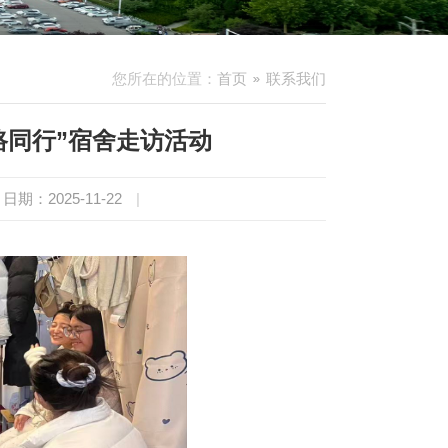
您所在的位置：
首页
联系我们
路同行”宿舍走访活动
日期：2025-11-22
|