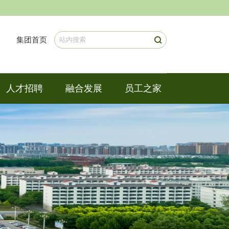
集团首页
人才招聘
融合发展
员工之家