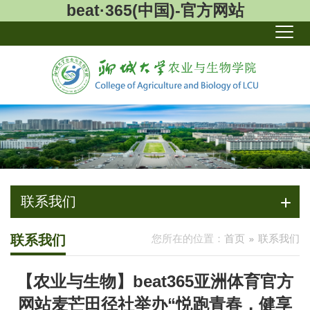
beat·365(中国)-官方网站
联系我们
联系我们
您所在的位置：
首页
联系我们
【农业与生物】beat365亚洲体育官方
网站麦芒田径社举办“悦跑青春，健享