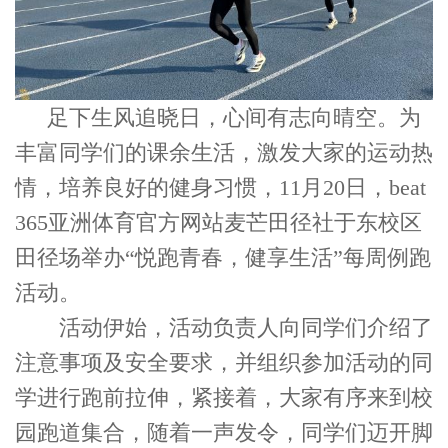
足下生风追晓日，心间有志向晴空。为
丰富同学们的课余生活，激发大家的运动热
情，培养良好的健身习惯，11月20日，beat
365亚洲体育官方网站麦芒田径社于东校区
田径场举办“悦跑青春，健享生活”每周例跑
活动。
活动伊始，活动负责人向同学们介绍了
注意事项及安全要求，并组织参加活动的同
学进行跑前拉伸，紧接着，大家有序来到校
园跑道集合，随着一声发令，同学们迈开脚