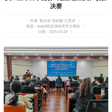
决赛
作者: 蔡冰冰 张鳕颖 王君泽
|
来源：beat365亚洲体育官方网站
|
日期：2025-03-28
|