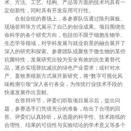
术、方法、工艺、结构、产品等方面的技术均具有一
定创新性，同时具有开发应用可行性。
在创业组的赛场上，各参赛队伍通过陈列展板、
现场答辩等方式展示了自己的创业成果。项目围绕生
命科学的各个研究方向，包括但不限于细胞生物学、
生态学等领域，对学科发展与就业前景的融合展开了
深入的研究和探索。参赛团队或聚焦于微生物的某些
抗菌特性，发展研究出较为安全有效的抗生素替代
品，逐步实现替抗减抗的绿色产业需求；或针对水
产、畜牧养殖新方式展开新研究，将“数字可视化风
味检测引领”深入各行各业，为传统行业技术手段的
快速发展作出贡献。
在答辩环节，评委们听取项目展示后，提出问
题，参赛选手们凭借充分的准备，给出了合理的回
答。评委们认真聆听，从选题的科学性、技术路线的
合理性、结果的可信性与实验结论的学术意义等多个