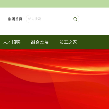
集团首页
人才招聘
融合发展
员工之家