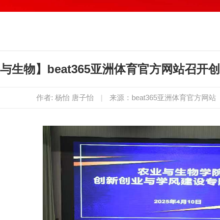
与生物】beat365亚洲体育官方网站召
作者: 杨怡 唐子怡
|
来源：beat365亚洲体育官方网站