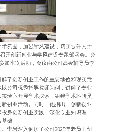
术氛围，加强学风建设，切实提升人才
报告厅召开创新创业与学风建设专题部署会。公
人参加本次活动，会议由公司高级辅导员李
解了创新创业工作的重要地位和现实意
他以公司优秀指导教师为例，讲解了专业
入实验室开展学术探索，组建学术科研员
创新创业活动。同时，他指出，创新创业
极投身创新创业实践，深化专业知识理
实基础。
李岩深入解读了公司2025年老员工创