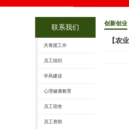
创新创业
联系我们
【农业
共青团工作
员工组织
学风建设
心理健康教育
员工宿舍
员工资助