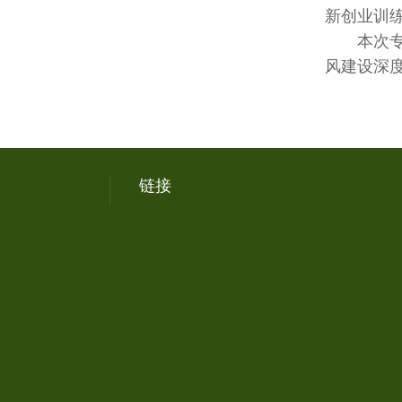
新创业训
本次专题
风建设深
链接