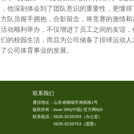
上，他深刻体会到了团队意识的重要性，更懂得
双方队员握手拥抱，合影留念，将竞赛的激情和
动顺利举办，不仅增进了员工之间的友谊，促
工们的校园生活，而且为公司储备了排球运动人
力了公司体育事业的发展。
联系我们
通信地址：山东省聊城市湖南路1号
版权所有：beat·365(中国)-官方网站9
联系电话：0635-8239393（办公室）
0635-8239763（团委）