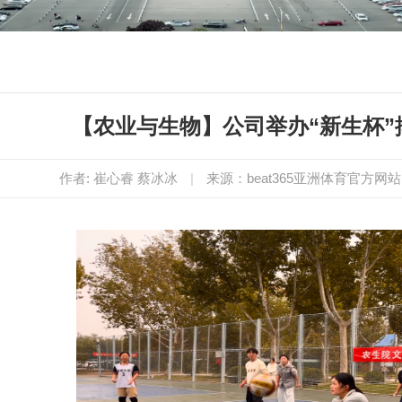
【农业与生物】公司举办“新生杯”
作者: 崔心睿 蔡冰冰
|
来源：beat365亚洲体育官方网站