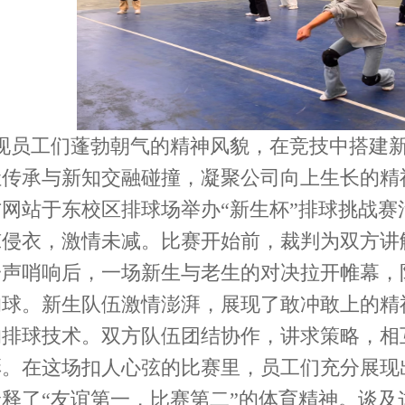
现员工们蓬勃朝气的精神风貌，在竞技中搭建
传承与新知交融碰撞，凝聚公司向上生长的精神合力
网站于东校区排球场举办“新生杯”排球挑战赛
衣，激情未减。比赛开始前，裁判为双方讲解
一声哨响后，一场新生与老生的对决拉开帷幕，
的球。新生队伍激情澎湃，展现了敢冲敢上的精
的排球技术。双方队伍团结协作，讲求策略，相
彩。在这场扣人心弦的比赛里，员工们充分展现
释了“友谊第一，比赛第二”的体育精神。谈