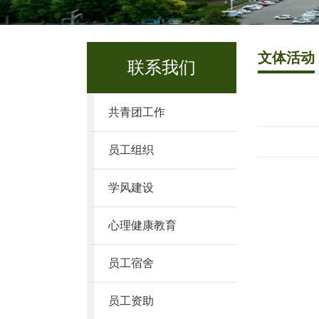
文体活动
联系我们
共青团工作
员工组织
学风建设
心理健康教育
员工宿舍
员工资助