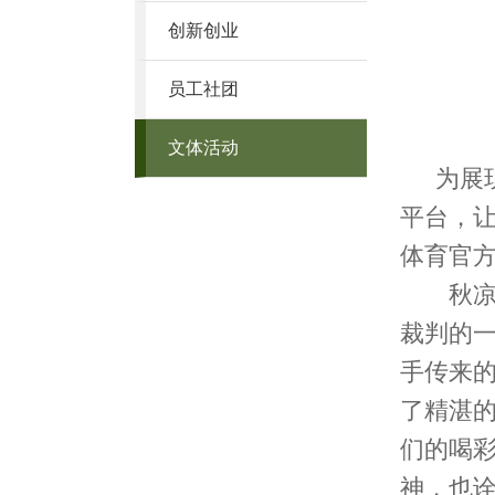
创新创业
员工社团
文体活动
为展
平台，让
体育官方
秋凉侵
裁判的
手传来
了精湛
们的喝
神，也诠