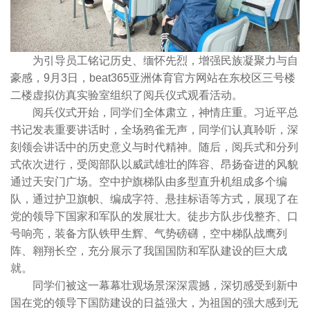
为引导员工铭记历史、缅怀先烈，增强民族凝聚力与自
豪感，9月3日，beat365亚洲体育官方网站在东校区三号楼
二楼虚拟仿真实验室组织了阅兵仪式观看活动。
阅兵仪式开始，同学们全体肃立，神情庄重。习近平总
书记发表重要讲话时，全场鸦雀无声，同学们认真聆听，深
刻领会讲话中的历史意义与时代精神。随后，阅兵式和分列
式依次进行，受阅部队以威武雄壮的阵容、昂扬奋进的风貌
通过天安门广场。空中护旗梯队由多型直升机组成多个编
队，通过护卫旗帜、编成字符、悬挂标语等方式，展现了在
党的领导下国家和军队的发展壮大。徒步方队步伐整齐、口
号响亮，装备方队铁甲生辉、气势磅礴，空中梯队战鹰列
阵、翱翔长空，充分展示了我国国防和军队建设的巨大成
就。
同学们被这一幕幕壮观场景深深震撼，深切感受到新中
国在党的领导下国防建设的日益强大，为祖国的强大感到无