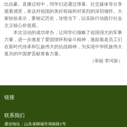
比自豪。直播过程中，同学们还通过弹幕、社交媒体等分享
观看感受，表达对祖国的美好祝福和对英烈的深切缅怀。大
家纷纷表示，要铭记历史，珍惜当下，以实际行动践行社会
主义核心价值观。
本次活动的成功举办，让同学们领略了祖国强大的军事
力量，进一步激发了爱国情怀和奋斗精神，激励着老员工们
在新时代传承和弘扬伟大的抗战精神，为实现中华民族伟大
复兴的中国梦贡献青春力量。
（审核 李珂新）
链接
联系我们
通信地址：山东省聊城市湖南路1号