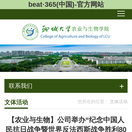
beat·365(中国)-官方网站
联系我们
文体活动
您所在的位置：
文体活动
【农业与生物】公司举办“纪念中国人
民抗日战争暨世界反法西斯战争胜利80