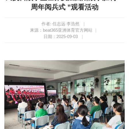
周年阅兵式 ”观看活动
作者: 任志远 李浩然
|
来源：beat365亚洲体育官方网站
|
日期：2025-09-03
|