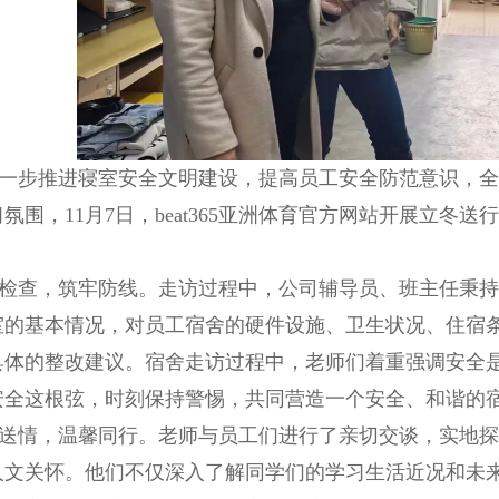
一步推进寝室安全文明建设，提高员工安全防范意识，全
习氛围，
11月7日，beat365亚洲体育官方网站开展立冬
检查，筑牢防线。走访过程中，公司辅导员、班主任秉持
室的基本情况，对员工宿舍的硬件设施、卫生状况、住宿
具体的整改建议。宿舍走访过程中，老师们着重强调安全
安全这根弦，时刻保持警惕，共同营造一个安全、和谐的
送情，温馨同行。老师与员工们进行了亲切交谈，实地探
人文关怀。他们不仅深入了解同学们的学习生活近况和未