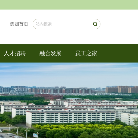
集团首页
人才招聘
融合发展
员工之家