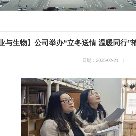
业与生物】公司举办“立冬送情 温暖同行”
日期：2025-02-21
|