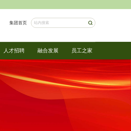
集团首页
人才招聘
融合发展
员工之家