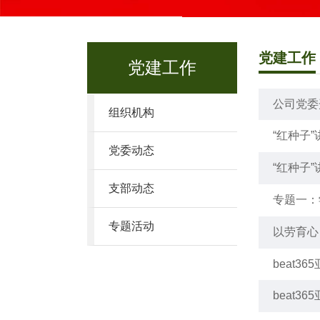
党建工作
党建工作
公司党委
组织机构
“红种子
党委动态
“红种子
支部动态
专题一：
书会
专题活动
以劳育心
beat
beat