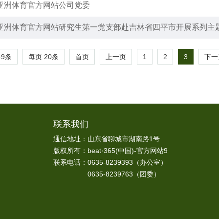
65亚洲体育官方网站公司党委
365亚洲体育官方网站研究生第一党支部赴吉林省四平市开展系列主
49条
每页
20
条
1
2
3
首页
上一页
下一
联系我们
通信地址：山东省聊城市湖南路1号
版权所有：beat·365(中国)-官方网站9
联系电话：0635-8239393（办公室）
0635-8239763（团委）