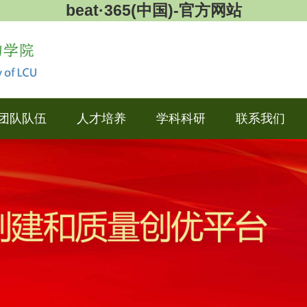
beat·365(中国)-官方网站
团队队伍
人才培养
学科科研
联系我们