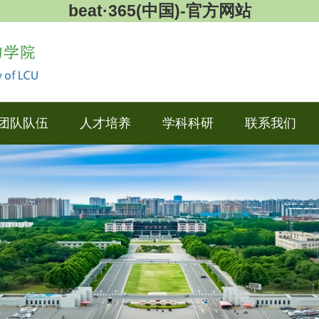
beat·365(中国)-官方网站
团队队伍
人才培养
学科科研
联系我们