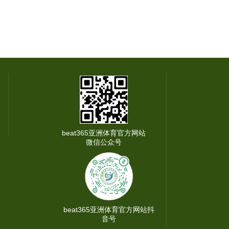
beat365亚洲体育官方网站
微信公众号
beat365亚洲体育官方网站抖
音号