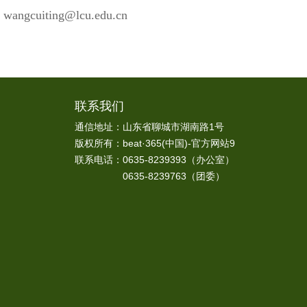
：
wangcuiting@lcu.edu.cn
联系我们
通信地址：山东省聊城市湖南路1号
版权所有：beat·365(中国)-官方网站9
联系电话：0635-8239393（办公室）
0635-8239763（团委）