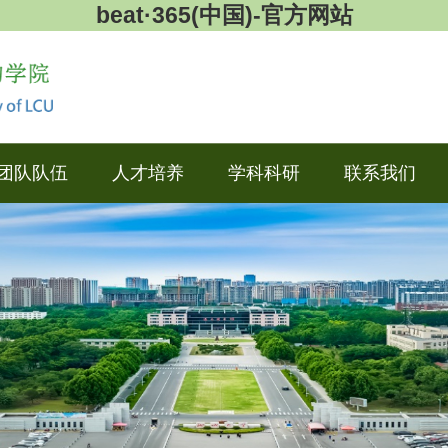
beat·365(中国)-官方网站
团队队伍
人才培养
学科科研
联系我们