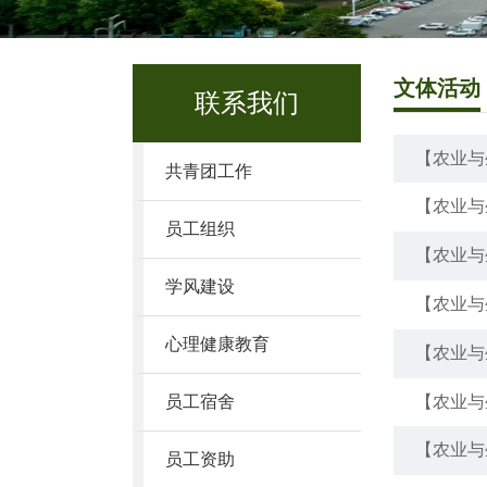
文体活动
联系我们
【农业与
共青团工作
【农业与生
方网站员
员工组织
【农业与
学风建设
【农业与
心理健康教育
【农业与
【农业与
员工宿舍
【农业与
员工资助