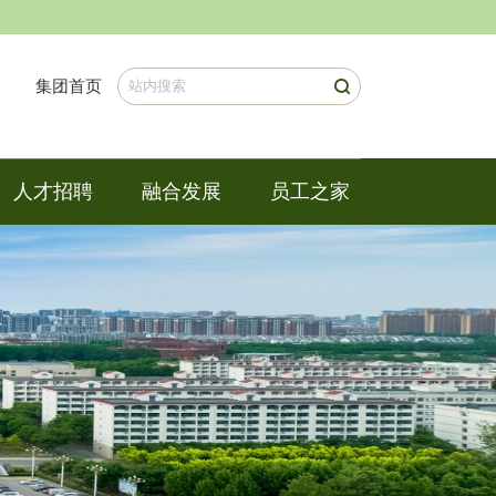
集团首页
人才招聘
融合发展
员工之家