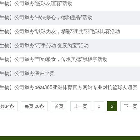
生物】公司举办“篮球友谊赛”活动
生物】公司举办“书法修心，德韵墨香”活动
生物】公司举办“以球为友，精彩‘羽’共”羽毛球比赛活动
生物】公司举办“巧手劳动 变废为宝”活动
生物】公司举办“节约粮食，传承美德”黑板字活动
生物】公司举办演讲比赛
生物】公司举办beat365亚洲体育官方网站专业对抗篮球友谊赛
共34条
每页
20
条
1
2
首页
上一页
下一页