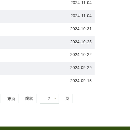
2024-11-04
2024-11-04
2024-10-31
2024-10-25
2024-10-22
2024-09-29
2024-09-15
跳转
页
2
末页