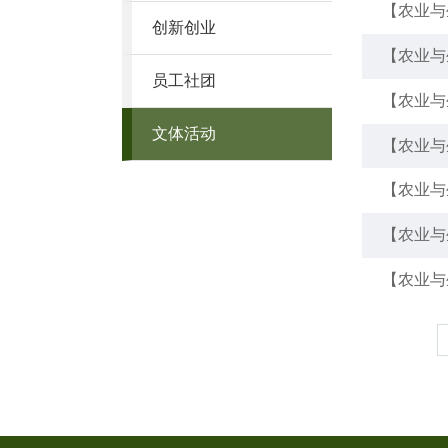
【农业与
创新创业
【农业与
员工社团
【农业与
文体活动
【农业与
【农业与
【农业与
【农业与