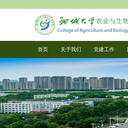
首页
关于我们
党建工作