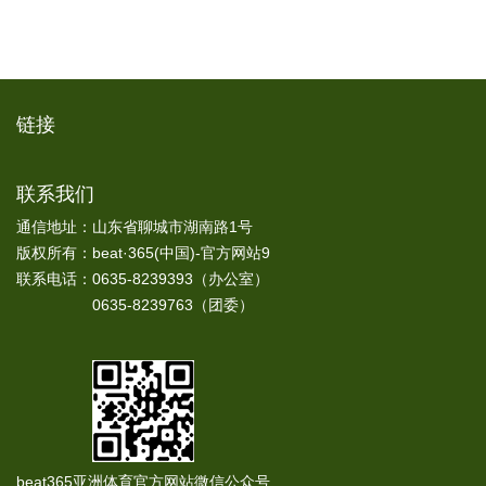
链接
联系我们
通信地址：山东省聊城市湖南路1号
版权所有：beat·365(中国)-官方网站9
联系电话：0635-8239393（办公室）
0635-8239763（团委）
beat365亚洲体育官方网站微信公众号