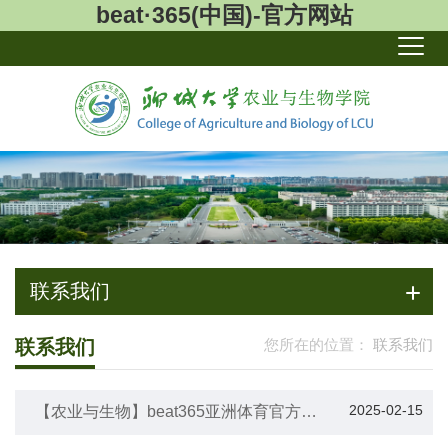
beat·365(中国)-官方网站
联系我们
联系我们
您所在的位置：
联系我们
2025-02-15
【农业与生物】beat365亚洲体育官方网
站“黄河览胜践，流域调研行”服务队举