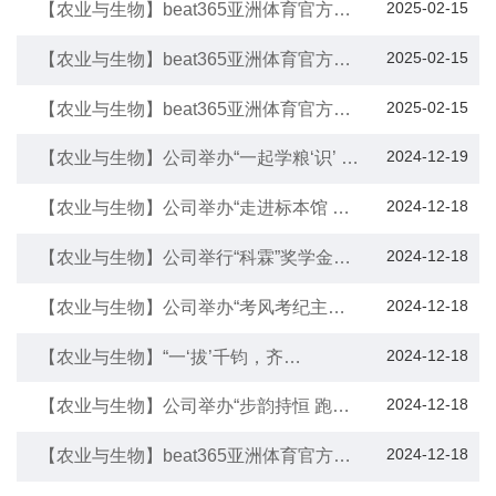
办“保护母亲河 共建秀美河山”线上宣传社
2025-02-15
【农业与生物】beat365亚洲体育官方网
会实践活动
站“黄河览胜践，流域调研行”社会服务队
举办“守九曲黄河 育家乡绿荫”知识宣传活
2025-02-15
【农业与生物】beat365亚洲体育官方网
动
站七彩阳光服务队举办“溯家乡历史 助家
乡发展”寒假社会实践活动
2025-02-15
【农业与生物】beat365亚洲体育官方网
站乡村振兴调研先锋队举办“心系乡土情
对话领航人”寒假社会实践
2024-12-19
【农业与生物】公司举办“一起学粮‘识’ 不
负好‘食’‘光’”科普宣传活动
2024-12-18
【农业与生物】公司举办“走进标本馆 提
升专业知识”标本馆参观学习活动
2024-12-18
【农业与生物】公司举行“科霖”奖学金颁
奖仪式
2024-12-18
【农业与生物】公司举办“考风考纪主
题”餐厅沙龙活动
2024-12-18
【农业与生物】“一‘拔’千钧，齐
心‘河’力”公司参加beat365亚洲体育官方
网站第十届“聚力杯”拔河比赛
2024-12-18
【农业与生物】公司举办“步韵持恒 跑途
有光”校园跑采访活动
2024-12-18
【农业与生物】beat365亚洲体育官方网
站春风送暖志愿者协会举办“寻遇种迹萌