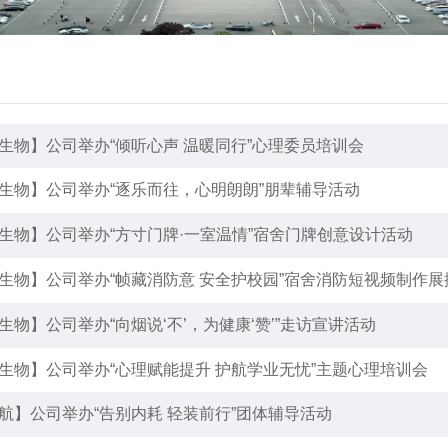
生物】公司举办“倾听心声 温暖同行”心理委员培训会
生物】公司举办“逐乐而往，心明朗朗”朋辈辅导活动
生物】公司举办“方寸门牌·一室温情”宿舍门牌创意设计活动
生物】公司举办“帧藏消防意 安全护校园”宿舍消防短视频制作展
生物】公司举办“向烟说‘不’，为健康‘赞’”走访宣讲活动
生物】公司举办“心理赋能提升 护航学业无忧”主题心理培训会
航】公司举办“告别内耗 轻装前行”团体辅导活动