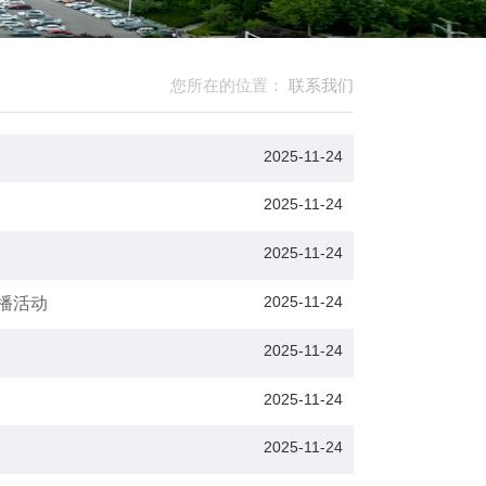
您所在的位置：
联系我们
2025-11-24
2025-11-24
2025-11-24
2025-11-24
播活动
2025-11-24
2025-11-24
2025-11-24