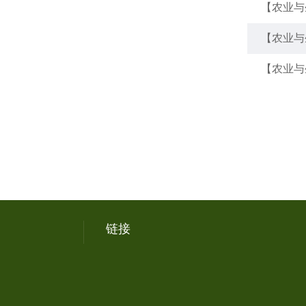
【农业与
【农业与
【农业与
愿宣讲活
链接