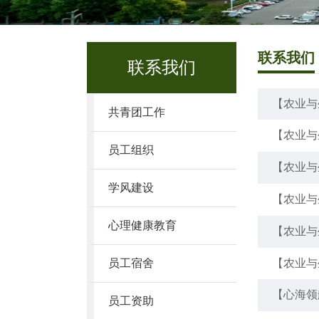
联系我们
联系我们
【农业与
共青团工作
【农业与
员工组织
【农业与
学风建设
【农业与
心理健康教育
【农业与
【农业与
员工宿舍
【心海领
员工资助