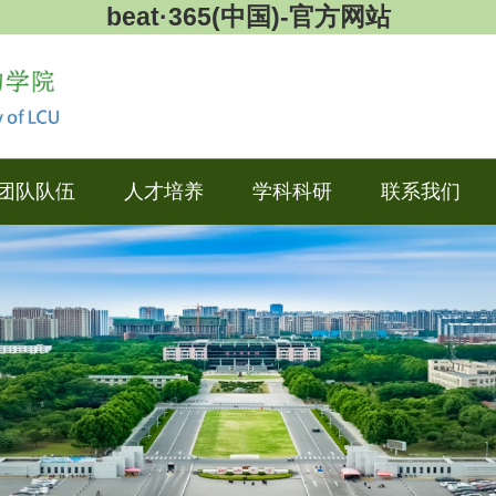
beat·365(中国)-官方网站
团队队伍
人才培养
学科科研
联系我们